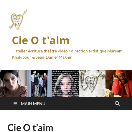
Cie O t'aim
atelier écriture théâtre vidéo / direction artistique Maryam
Khakipour & Jean-Daniel Magnin
MAIN MENU
Cie O t’aim