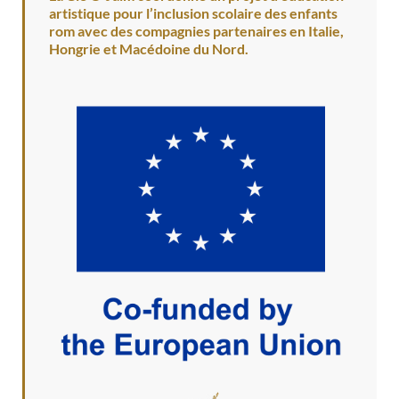
artistique pour l’inclusion scolaire des enfants
rom avec des compagnies partenaires en Italie,
Hongrie et Macédoine du Nord.