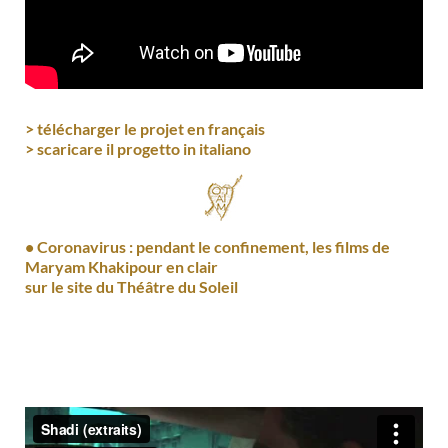
> télécharger le projet en français
> scaricare il progetto in italiano
• Coronavirus : pendant le confinement, les films de
Maryam Khakipour en clair
sur
le site du Théâtre du Soleil