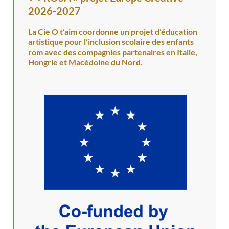
2026-2027
La Cie O t’aim coordonne un projet d’éducation
artistique pour l’inclusion scolaire des enfants
rom avec des compagnies partenaires en Italie,
Hongrie et Macédoine du Nord.