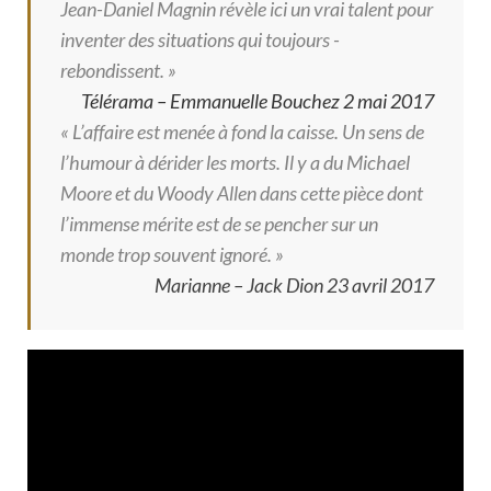
Jean-Daniel Magnin révèle ici un vrai talent pour
inventer des situations qui toujours ­
rebondissent. »
Télérama – Emmanuelle Bouchez 2 mai 2017
« L’affaire est menée à fond la caisse. Un sens de
l’humour à dérider les morts. Il y a du Michael
Moore et du Woody Allen dans cette pièce dont
l’immense mérite est de se pencher sur un
monde trop souvent ignoré. »
Marianne – Jack Dion 23 avril 2017