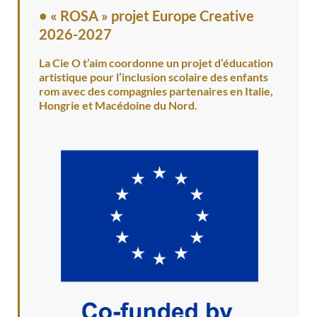
•
« ROSA » projet Europe Creative
2026-2027
La Cie O t’aim coordonne un projet d’éducation
artistique pour l’inclusion scolaire des enfants
rom avec des compagnies partenaires en Italie,
Hongrie et Macédoine du Nord.