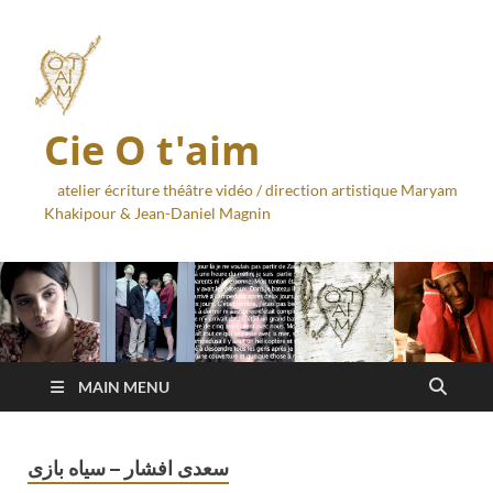
Cie O t'aim
atelier écriture théâtre vidéo / direction artistique Maryam
Khakipour & Jean-Daniel Magnin
MAIN MENU
سعدی افشار – سیاه بازی