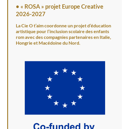
•
« ROSA » projet Europe Creative
2026-2027
La Cie O t’aim coordonne un projet d’éducation
artistique pour l’inclusion scolaire des enfants
rom avec des compagnies partenaires en Italie,
Hongrie et Macédoine du Nord.