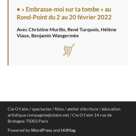
• « Embrasse-moi sur ta tombe » au
Rond-Point
du 2 au 20 février 2022
Avec Christine Murillo, René Turquois, Hélène
Viaux, Benjamin Wangermée
Cie O t'aim / spectacles / films / atelier d'écriture / éducation
artistique compagnie@otaim.net / Cie O t'aim 14 rue de
Bretagne 75003 Paris
Powered by
WordPress
and
HitMag
.