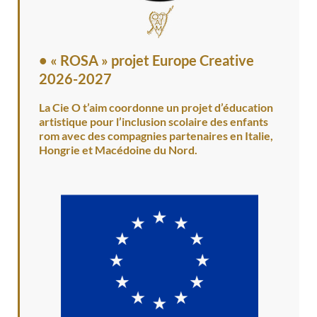
•
« ROSA » projet Europe Creative
2026-2027
La Cie O t’aim coordonne un projet d’éducation
artistique pour l’inclusion scolaire des enfants
rom avec des compagnies partenaires en Italie,
Hongrie et Macédoine du Nord.