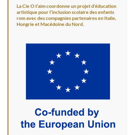
La Cie O t’aim coordonne un projet d’éducation
artistique pour l’inclusion scolaire des enfants
rom avec des compagnies partenaires en Italie,
Hongrie et Macédoine du Nord.