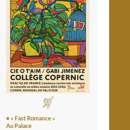
• « Fast Romance »
Au Palace