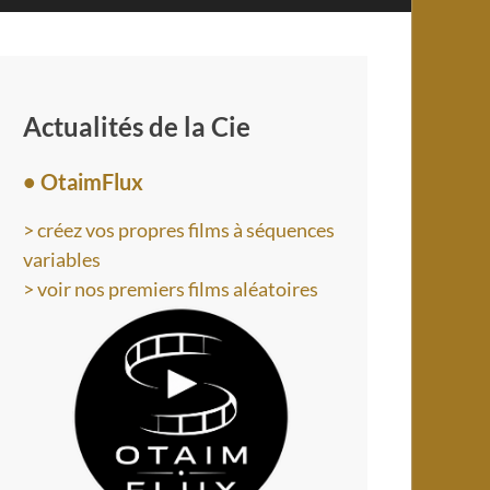
Actualités de la Cie
• OtaimFlux
> créez vos propres films à séquences
variables
> voir nos premiers films aléatoires