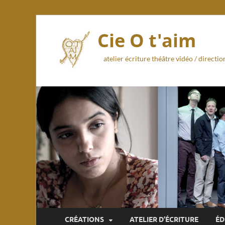
Cie O t'aim
atelier écriture théâtre vidéo / direct
CRÉATIONS
ATELIER D’ÉCRITURE
ÉD