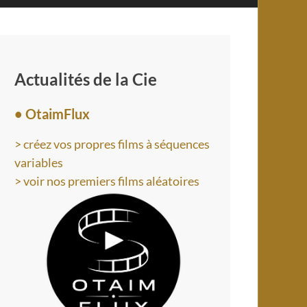
Actualités de la Cie
• OtaimFlux
> créez vos propres films à séquences
variables
> voir nos premiers films aléatoires