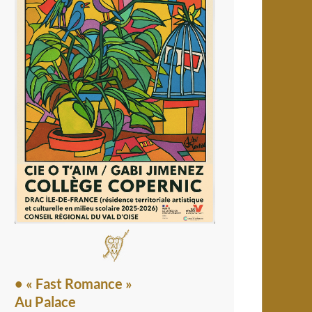
• « Fast Romance »
Au Palace