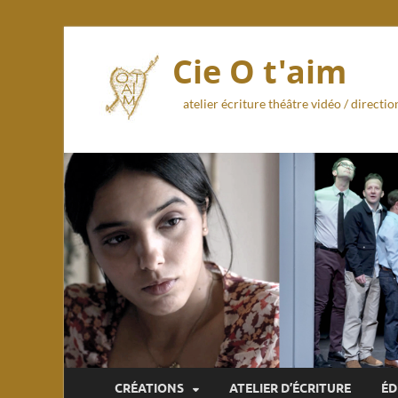
Cie O t'aim
atelier écriture théâtre vidéo / direct
CRÉATIONS
ATELIER D’ÉCRITURE
ÉD