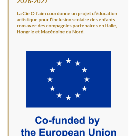
2026-2027
La Cie O t’aim coordonne un projet d’éducation
artistique pour l’inclusion scolaire des enfants
rom avec des compagnies partenaires en Italie,
Hongrie et Macédoine du Nord.