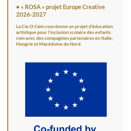
•
« ROSA » projet Europe Creative
2026-2027
La Cie O t’aim coordonne un projet d’éducation
artistique pour l’inclusion scolaire des enfants
rom avec des compagnies partenaires en Italie,
Hongrie et Macédoine du Nord.