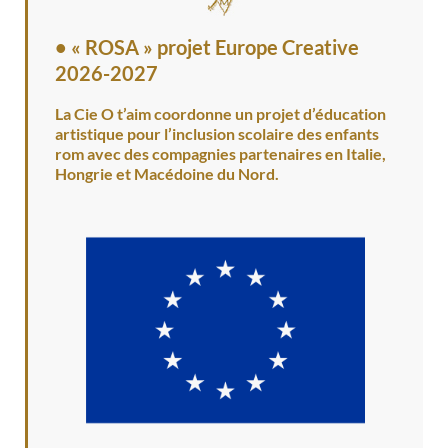
•
« ROSA » projet Europe Creative
2026-2027
La Cie O t’aim coordonne un projet d’éducation
artistique pour l’inclusion scolaire des enfants
rom avec des compagnies partenaires en Italie,
Hongrie et Macédoine du Nord.