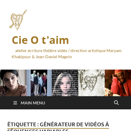
Cie O t'aim
atelier écriture théâtre vidéo / direction artistique Maryam
Khakipour & Jean-Daniel Magnin
MAIN MENU
ÉTIQUETTE :
GÉNÉRATEUR DE VIDÉOS À