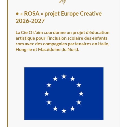
•
« ROSA » projet Europe Creative
2026-2027
La Cie O t’aim coordonne un projet d’éducation
artistique pour l’inclusion scolaire des enfants
rom avec des compagnies partenaires en Italie,
Hongrie et Macédoine du Nord.