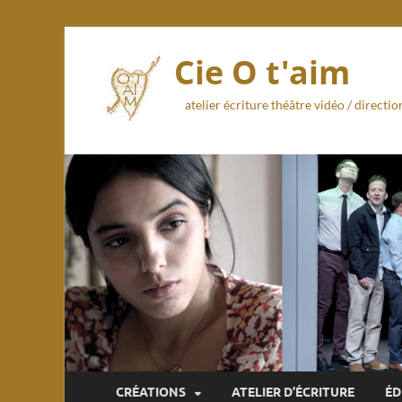
Cie O t'aim
atelier écriture théâtre vidéo / direct
CRÉATIONS
ATELIER D’ÉCRITURE
ÉD