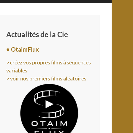
Actualités de la Cie
• OtaimFlux
> créez vos propres films à séquences
variables
> voir nos premiers films aléatoires