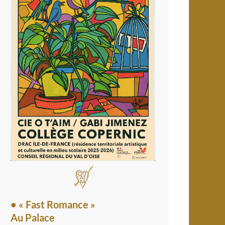
• « Fast Romance »
Au Palace