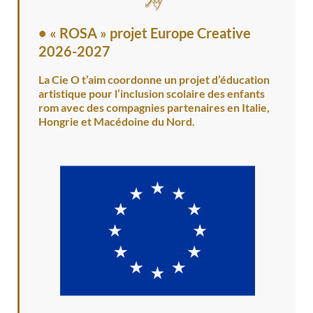
•
« ROSA » projet Europe Creative
2026-2027
La Cie O t’aim coordonne un projet d’éducation
artistique pour l’inclusion scolaire des enfants
rom avec des compagnies partenaires en Italie,
Hongrie et Macédoine du Nord.