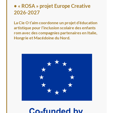
•
« ROSA » projet Europe Creative
2026-2027
La Cie O t’aim coordonne un projet d’éducation
artistique pour l’inclusion scolaire des enfants
rom avec des compagnies partenaires en Italie,
Hongrie et Macédoine du Nord.