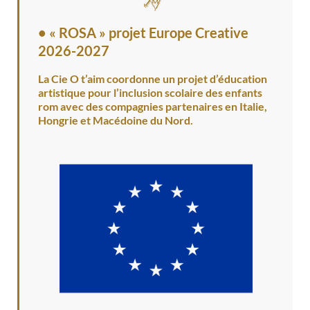
•
« ROSA » projet Europe Creative
2026-2027
La Cie O t’aim coordonne un projet d’éducation
artistique pour l’inclusion scolaire des enfants
rom avec des compagnies partenaires en Italie,
Hongrie et Macédoine du Nord.