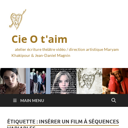
Cie O t'aim
atelier écriture théâtre vidéo / direction artistique Maryam
Khakipour & Jean-Daniel Magnin
MAIN MENU
ÉTIQUETTE :
INSÉRER UN FILM À SÉQUENCES