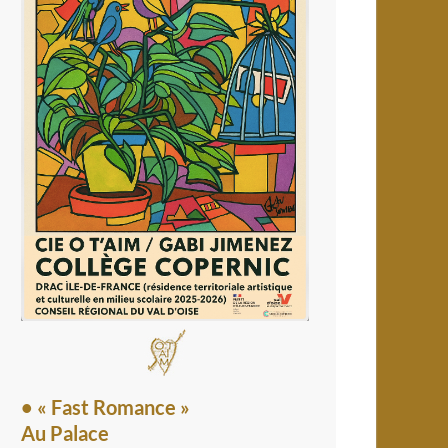
• « Fast Romance »
Au Palace