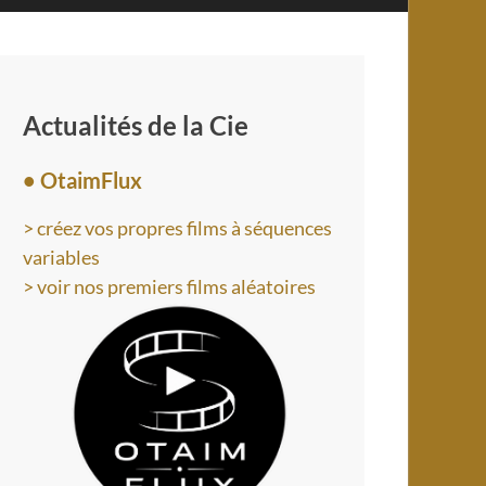
Actualités de la Cie
• OtaimFlux
> créez vos propres films à séquences
variables
> voir nos premiers films aléatoires