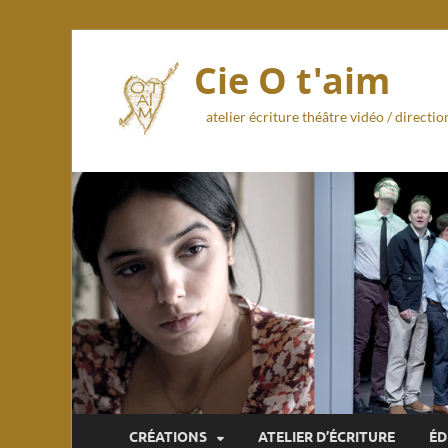
Cie O t'aim
atelier écriture théâtre vidéo / direct
CRÉATIONS
ATELIER D’ÉCRITURE
ÉD