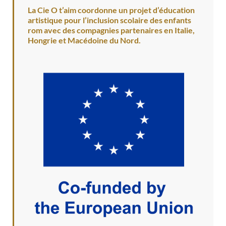
La Cie O t’aim coordonne un projet d’éducation
artistique pour l’inclusion scolaire des enfants
rom avec des compagnies partenaires en Italie,
Hongrie et Macédoine du Nord.