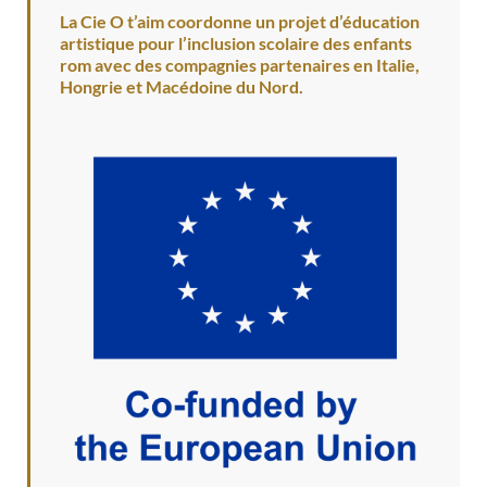
La Cie O t’aim coordonne un projet d’éducation
artistique pour l’inclusion scolaire des enfants
rom avec des compagnies partenaires en Italie,
Hongrie et Macédoine du Nord.