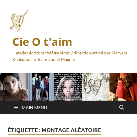
Cie O t'aim
atelier écriture théâtre vidéo / direction artistique Maryam
Khakipour & Jean-Daniel Magnin
MAIN MENU
ÉTIQUETTE :
MONTAGE ALÉATOIRE