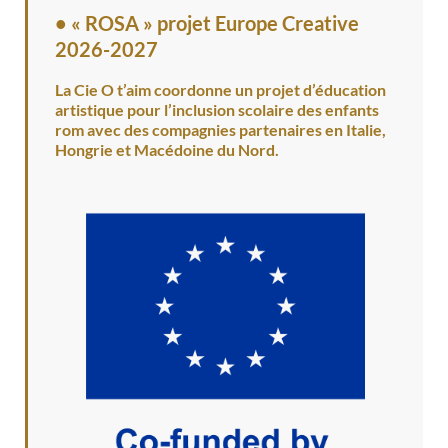
•
« ROSA » projet Europe Creative
2026-2027
La Cie O t’aim coordonne un projet d’éducation
artistique pour l’inclusion scolaire des enfants
rom avec des compagnies partenaires en Italie,
Hongrie et Macédoine du Nord.