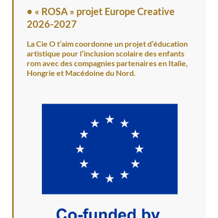
•
« ROSA » projet Europe Creative
2026-2027
La Cie O t’aim coordonne un projet d’éducation
artistique pour l’inclusion scolaire des enfants
rom avec des compagnies partenaires en Italie,
Hongrie et Macédoine du Nord.