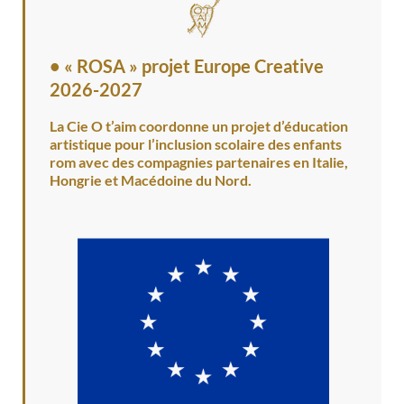
•
« ROSA » projet Europe Creative
2026-2027
La Cie O t’aim coordonne un projet d’éducation
artistique pour l’inclusion scolaire des enfants
rom avec des compagnies partenaires en Italie,
Hongrie et Macédoine du Nord.