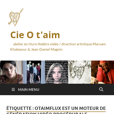
Cie O t'aim
atelier écriture théâtre vidéo / direction artistique Maryam
Khakipour & Jean-Daniel Magnin
MAIN MENU
ÉTIQUETTE :
OTAIMFLUX EST UN MOTEUR DE