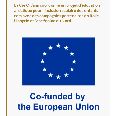
La Cie O t’aim coordonne un projet d’éducation
artistique pour l’inclusion scolaire des enfants
rom avec des compagnies partenaires en Italie,
Hongrie et Macédoine du Nord.