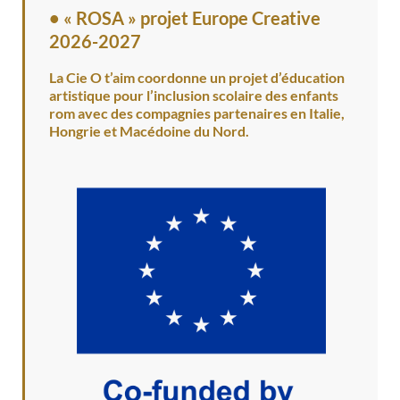
•
« ROSA » projet Europe Creative
2026-2027
La Cie O t’aim coordonne un projet d’éducation
artistique pour l’inclusion scolaire des enfants
rom avec des compagnies partenaires en Italie,
Hongrie et Macédoine du Nord.