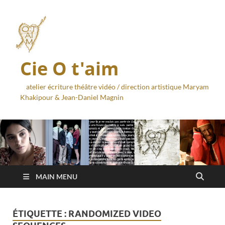
Cie O t'aim
atelier écriture théâtre vidéo / direction artistique Maryam
Khakipour & Jean-Daniel Magnin
MAIN MENU
ÉTIQUETTE :
RANDOMIZED VIDEO