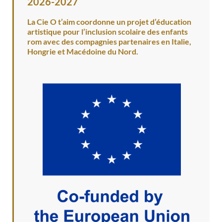
2026-2027
La Cie O t’aim coordonne un projet d’éducation
artistique pour l’inclusion scolaire des enfants
rom avec des compagnies partenaires en Italie,
Hongrie et Macédoine du Nord.