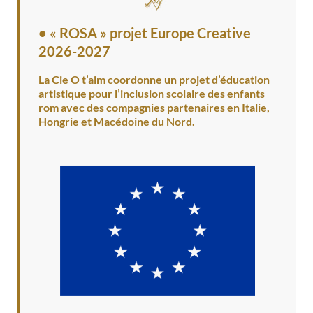
•
« ROSA » projet Europe Creative
2026-2027
La Cie O t’aim coordonne un projet d’éducation
artistique pour l’inclusion scolaire des enfants
rom avec des compagnies partenaires en Italie,
Hongrie et Macédoine du Nord.