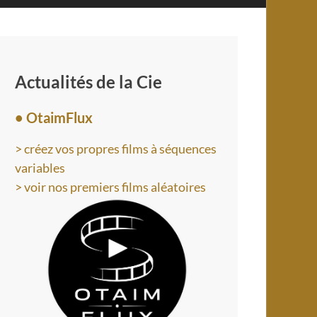
Actualités de la Cie
• OtaimFlux
> créez vos propres films à séquences
variables
> voir nos premiers films aléatoires