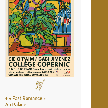
• « Fast Romance »
Au Palace