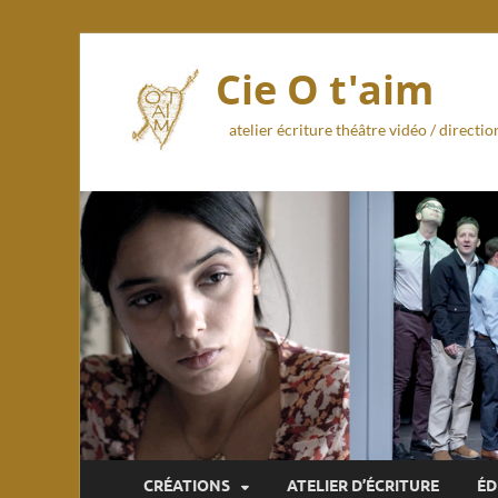
Cie O t'aim
atelier écriture théâtre vidéo / direct
CRÉATIONS
ATELIER D’ÉCRITURE
ÉD