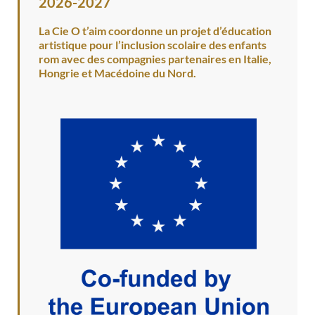
2026-2027
La Cie O t’aim coordonne un projet d’éducation
artistique pour l’inclusion scolaire des enfants
rom avec des compagnies partenaires en Italie,
Hongrie et Macédoine du Nord.