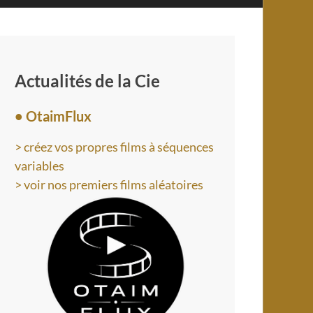
Actualités de la Cie
• OtaimFlux
> créez vos propres films à séquences
variables
> voir nos premiers films aléatoires