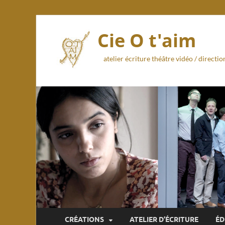
Cie O t'aim
atelier écriture théâtre vidéo / direct
CRÉATIONS
ATELIER D’ÉCRITURE
ÉD