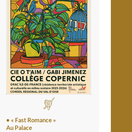
• « Fast Romance »
Au Palace