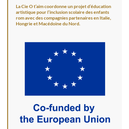
La Cie O t’aim coordonne un projet d’éducation
artistique pour l’inclusion scolaire des enfants
rom avec des compagnies partenaires en Italie,
Hongrie et Macédoine du Nord.