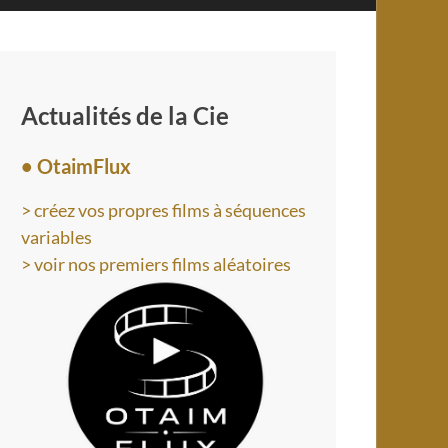
Actualités de la Cie
• OtaimFlux
> créez vos propres films à séquences
variables
> voir nos premiers films aléatoires