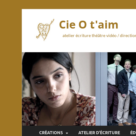
Cie O t'aim
atelier écriture théâtre vidéo / direct
CRÉATIONS
ATELIER D’ÉCRITURE
ÉD