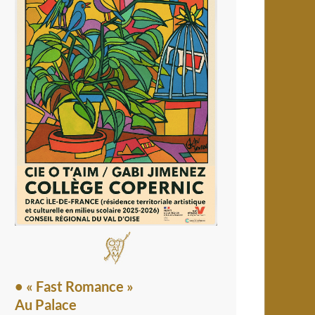
• « Fast Romance »
Au Palace