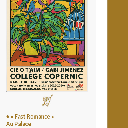
• « Fast Romance »
Au Palace