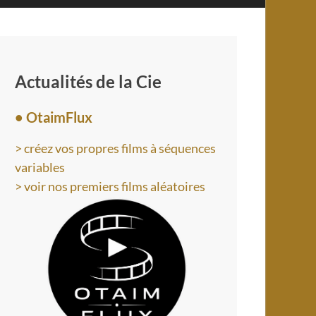
Actualités de la Cie
• OtaimFlux
> créez vos propres films à séquences
variables
> voir nos premiers films aléatoires