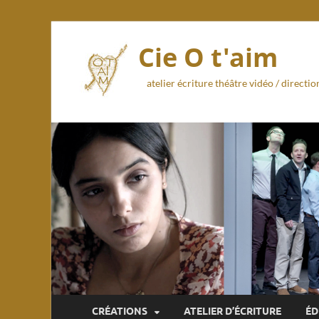
Cie O t'aim
atelier écriture théâtre vidéo / direct
CRÉATIONS
ATELIER D’ÉCRITURE
ÉD