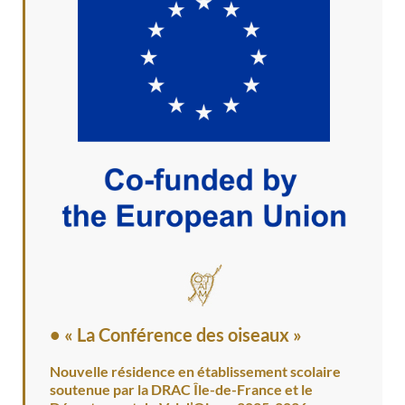
• « La Conférence des oiseaux »
Nouvelle résidence en établissement scolaire
soutenue par la DRAC Île-de-France et le