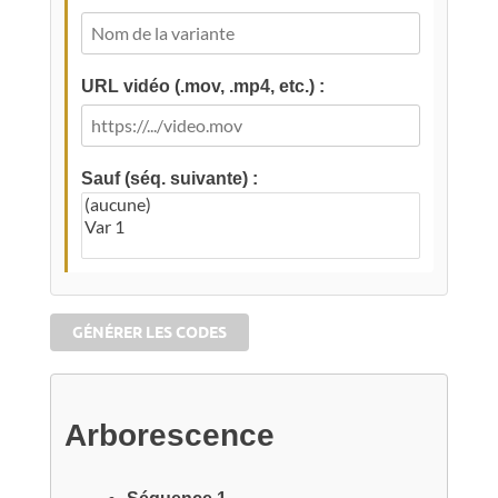
URL vidéo (.mov, .mp4, etc.) :
Sauf (séq. suivante) :
GÉNÉRER LES CODES
Arborescence