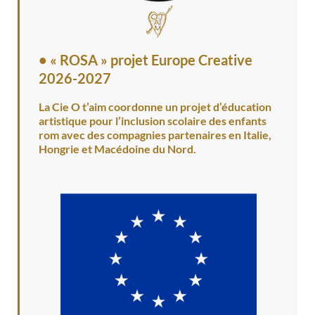
•
« ROSA » projet Europe Creative
2026-2027
La Cie O t’aim coordonne un projet d’éducation
artistique pour l’inclusion scolaire des enfants
rom avec des compagnies partenaires en Italie,
Hongrie et Macédoine du Nord.