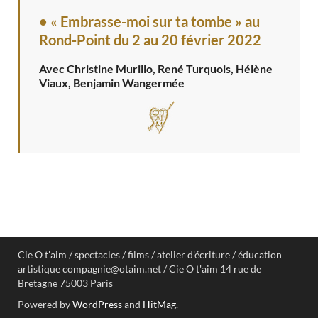
• « Embrasse-moi sur ta tombe » au
Rond-Point
du 2 au 20 février 2022
Avec Christine Murillo, René Turquois, Hélène
Viaux, Benjamin Wangermée
Cie O t'aim / spectacles / films / atelier d'écriture / éducation
artistique compagnie@otaim.net / Cie O t'aim 14 rue de
Bretagne 75003 Paris
Powered by
WordPress
and
HitMag
.